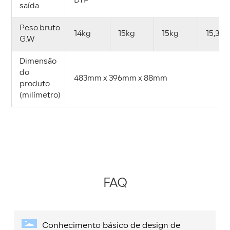
DTF
saída
Peso bruto
14kg
15kg
15kg
15,3 k
G.W
Dimensão
do
483mm x 396mm x 88mm
produto
(milímetro)
FAQ
Conhecimento básico de design de