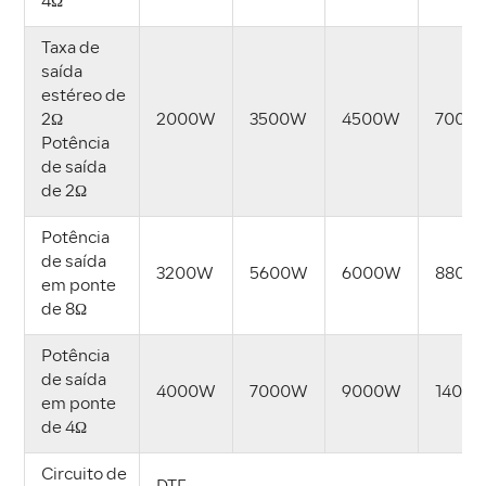
4Ω
Taxa de
saída
estéreo de
2Ω
2000W
3500W
4500W
7000
Potência
de saída
de 2Ω
Potência
de saída
3200W
5600W
6000W
8800
em ponte
de 8Ω
Potência
de saída
4000W
7000W
9000W
1400
em ponte
de 4Ω
Circuito de