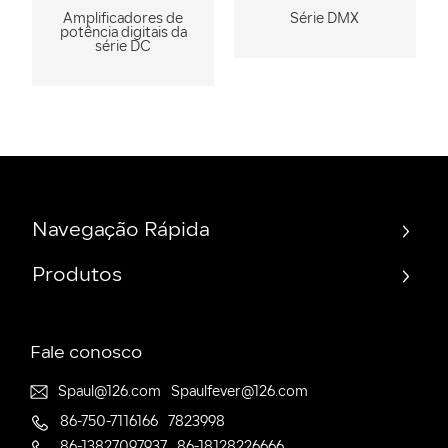
Amplificadores de
Série DMX
potência digitais da
série DC
Navegação Rápida
Produtos
Fale conosco
Spaul@126.com
Spaulfever@126.com
86-750-7116166
7823998
86-13827097937
86-18128226666