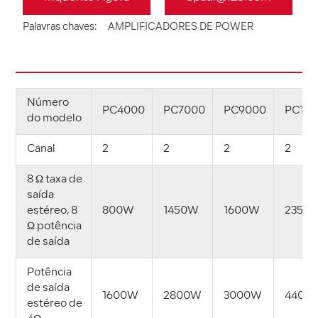
Palavras chaves:
AMPLIFICADORES DE POWER
Número
PC4000
PC7000
PC9000
PC14
do modelo
Canal
2
2
2
2
8 Ω taxa de
saída
estéreo, 8
800W
1450W
1600W
2350
Ω potência
de saída
Potência
de saída
1600W
2800W
3000W
4400
estéreo de