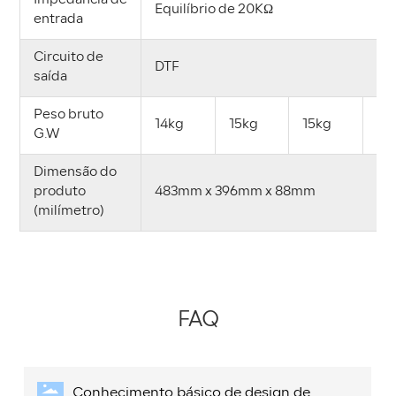
Impedância de
Equilíbrio de 20KΩ
entrada
Circuito de
DTF
saída
Peso bruto
14kg
15kg
15kg
15,
G.W
Dimensão do
produto
483mm x 396mm x 88mm
(milímetro)
FAQ
Conhecimento básico de design de