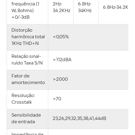
frequência (1
2Hz-
6.8Hz-
6.8Hz-34.2KHz
W, 8ohms)
34.2KHz
34KHz
+0/-3dB
Distorção
harmônica total
<0,05%
1KHz THD+N
Relação sinal-
>112dBA
ruído Taxa S/N
Fator de
>2000
amortecimento
Resolução:
>70
Crosstalk
Sensibilidade
23,26,29,32,35,38,41,44dB
de entrada