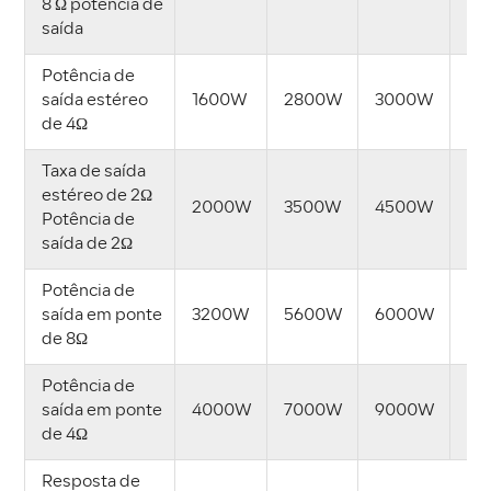
8 Ω potência de
saída
Potência de
saída estéreo
1600W
2800W
3000W
4
de 4Ω
Taxa de saída
estéreo de 2Ω
2000W
3500W
4500W
7
Potência de
saída de 2Ω
Potência de
saída em ponte
3200W
5600W
6000W
8
de 8Ω
Potência de
saída em ponte
4000W
7000W
9000W
14
de 4Ω
Resposta de