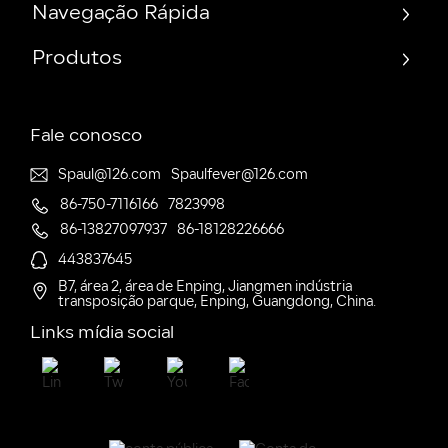
Navegação Rápida
Produtos
Fale conosco
Spaul@126.com
Spaulfever@126.com
86-750-7116166
7823998
86-13827097937
86-18128226666
443837645
B7, área 2, área de Enping, Jiangmen indústria
transposição parque, Enping, Guangdong, China.
Links mídia social