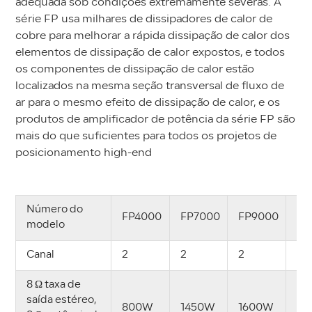
adequada sob condições extremamente severas. A
série FP usa milhares de dissipadores de calor de
cobre para melhorar a rápida dissipação de calor dos
elementos de dissipação de calor expostos, e todos
os componentes de dissipação de calor estão
localizados na mesma seção transversal de fluxo de
ar para o mesmo efeito de dissipação de calor, e os
produtos de amplificador de potência da série FP são
mais do que suficientes para todos os projetos de
posicionamento high-end
Número do
FP4000
FP7000
FP9000
FP
modelo
Canal
2
2
2
2
8 Ω taxa de
saída estéreo,
800W
1450W
1600W
23